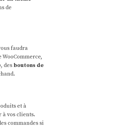
ns de
vous faudra
ste WooCommerce,
e
, des
boutons de
chand.
oduits et à
à vos clients.
 des commandes si