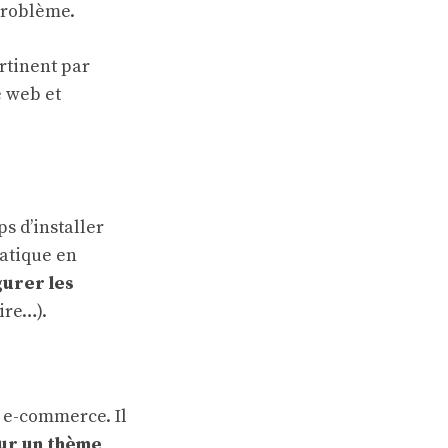
 problème.
rtinent par
e web et
s d’installer
atique en
gurer les
ire…).
e e-commerce. Il
ur un thème