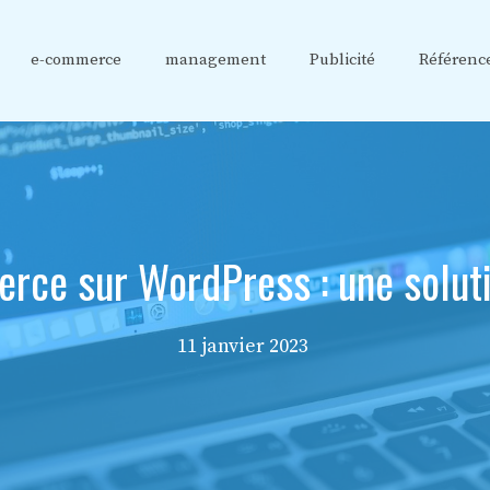
e-commerce
management
Publicité
Référenc
rce sur WordPress : une solut
11 janvier 2023