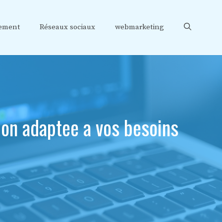
ement
Réseaux sociaux
webmarketing
ion adaptee a vos besoins