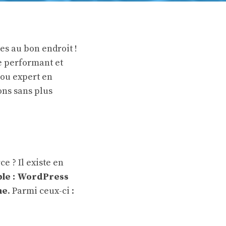
es au bon endroit !
e performant et
 ou expert en
ons sans plus
 ? Il existe en
ple : WordPress
ne
. Parmi ceux-ci :