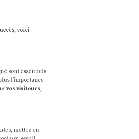
uccès, voici
gné sont essentiels
 plus l’importance
r vos visiteurs
,
entes, mettez en
sociaux, email